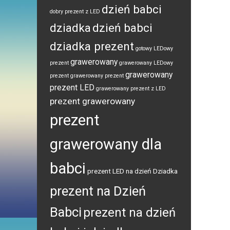
dzień babci
dobry prezent z LED
dziadka
dzień babci
dziadka prezent
gotowy LEDowy
grawerowany
prezent
grawerowany LEDowy
grawerowany
prezent
grawerowany prezent
prezent LED
grawerowany prezent z LED
prezent grawerowany
prezent
grawerowany dla
babci
prezent LED na dzień Dziadka
prezent na Dzień
Babci
prezent na dzień