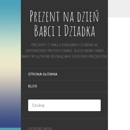
Prezent na dzień
Babci i Dziadka
PREZENTY Z OKAZJI DNIA BABCI I DZIADKA SĄ
ODPOWIEDNIO PRZYGOTOWANE. DLA DZIADKA I BABCI
MAMY WYJĄTKOWE ROZWIĄZANIE ODNOŚNIE PREZENTÓW.
STRONA GŁÓWNA
BLOG
OSTATNIE WPISY