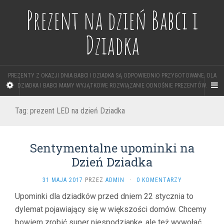
Prezent na dzień Babci i
Dziadka
PREZENTY Z OKAZJI DNIA BABCI I DZIADKA SĄ ODPOWIEDNIO PRZYGOTOWANE. DLA
DZIADKA I BABCI MAMY WYJĄTKOWE ROZWIĄZANIE ODNOŚNIE PREZENTÓW.
Tag: prezent LED na dzień Dziadka
Sentymentalne upominki na
Dzień Dziadka
31 MAJA 2017
PRZEZ
ADMIN
·
0 KOMENTARZY
Upominki dla dziadków przed dniem 22 stycznia to
dylemat pojawiający się w większości domów. Chcemy
bowiem zrobić super niespodziankę, ale też wywołać