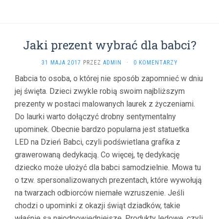
Jaki prezent wybrać dla babci?
31 MAJA 2017
PRZEZ
ADMIN
·
0 KOMENTARZY
Babcia to osoba, o której nie sposób zapomnieć w dniu
jej święta. Dzieci zwykle robią swoim najbliższym
prezenty w postaci malowanych laurek z życzeniami.
Do laurki warto dołączyć drobny sentymentalny
upominek. Obecnie bardzo popularna jest statuetka
LED na Dzień Babci, czyli podświetlana grafika z
grawerowaną dedykacją. Co więcej, tę dedykację
dziecko może ułożyć dla babci samodzielnie. Mowa tu
o tzw. spersonalizowanych prezentach, które wywołują
na twarzach odbiorców niemałe wzruszenie. Jeśli
chodzi o upominki z okazji świąt dziadków, takie
właśnie są najodpowiedniejsze. Produkty ledowe, czyli