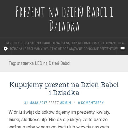
Prezent na dzień Babci i
Dziadka
PREZENTY Z OKAZJI DNIA BABCI I DZIADKA SĄ ODPOWIEDNIO PRZYGOTOWANE. DLA
DZIADKA I BABCI MAMY WYJĄTKOWE ROZWIĄZANIE ODNOŚNIE PREZENTÓW.
Tag: statuetka LED na Dzień Babci
Kupujemy prezent na Dzień Babci
i Dziadka
31 MAJA 2017
PRZEZ
ADMIN
·
0 KOMENTARZY
W dniu świąt dziadków dajemy im prezenty, kwiaty,
laurki, słodkości itp. Nie da się ukryć, że to bardzo
ważne osoby w naszym życiu lub w życiu naszych