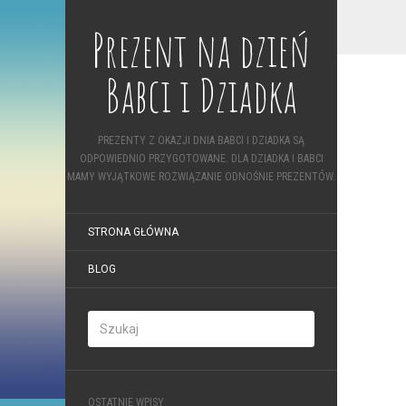
Prezent na dzień
Babci i Dziadka
PREZENTY Z OKAZJI DNIA BABCI I DZIADKA SĄ
ODPOWIEDNIO PRZYGOTOWANE. DLA DZIADKA I BABCI
MAMY WYJĄTKOWE ROZWIĄZANIE ODNOŚNIE PREZENTÓW.
STRONA GŁÓWNA
BLOG
OSTATNIE WPISY