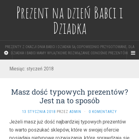
Prezent na dzień Babci i
Dziadka
PREZENTY Z OKAZJI DNIA BABCI I DZIADKA SĄ ODPOWIEDNIO PRZYGOTOWANE. DLA
DZIADKA I BABCI MAMY WYJĄTKOWE ROZWIĄZANIE ODNOŚNIE PREZENTÓW.
Miesiąc: styczeń 2018
Masz dość typowych prezentów?
Jest na to sposób
13 STYCZNIA 2018
PRZEZ
ADMIN
·
0 KOMENTARZY
Jeżeli masz już dość najbardziej typowych prezentów
to warto poszukać sklepów, które w swojej ofercie
posiadają nietypowe rozwiązania, które sprawdzają się