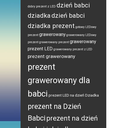
dzień babci
dobry prezent z LED
dziadka
dzień babci
dziadka prezent
gotowy LEDowy
grawerowany
prezent
grawerowany LEDowy
grawerowany
prezent
grawerowany prezent
prezent LED
grawerowany prezent z LED
prezent grawerowany
prezent
grawerowany dla
babci
prezent LED na dzień Dziadka
prezent na Dzień
Babci
prezent na dzień