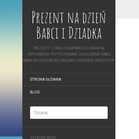
Prezent na dzień
Babci i Dziadka
PREZENTY Z OKAZJI DNIA BABCI I DZIADKA SĄ
ODPOWIEDNIO PRZYGOTOWANE. DLA DZIADKA I BABCI
MAMY WYJĄTKOWE ROZWIĄZANIE ODNOŚNIE PREZENTÓW.
STRONA GŁÓWNA
BLOG
OSTATNIE WPISY