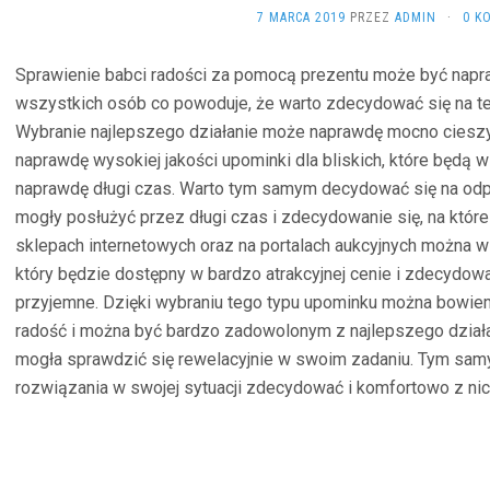
7 MARCA 2019
PRZEZ
ADMIN
·
0 K
Sprawienie babci radości za pomocą prezentu może być napr
wszystkich osób co powoduje, że warto zdecydować się na teg
Wybranie najlepszego działanie może naprawdę mocno cieszy
naprawdę wysokiej jakości upominki dla bliskich, które będą
naprawdę długi czas. Warto tym samym decydować się na odpo
mogły posłużyć przez długi czas i zdecydowanie się, na któr
sklepach internetowych oraz na portalach aukcyjnych można w
który będzie dostępny w bardzo atrakcyjnej cenie i zdecydowa
przyjemne. Dzięki wybraniu tego typu upominku można bowiem
radość i można być bardzo zadowolonym z najlepszego działani
mogła sprawdzić się rewelacyjnie w swoim zadaniu. Tym samym
rozwiązania w swojej sytuacji zdecydować i komfortowo z nic