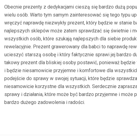
Obecnie prezenty z dedykacjami cieszą się bardzo dużą pop
wielu osób. Warto tym samym zainteresować się tego typu upo
wręczyć naprawdę niezwykły prezent, który będzie w stanie b
najlepszych sklepów może zatem sprawdzać się świetnie i m
wszystkich osób, które szukają najlepszych dla siebie produk
rewelacyjnie. Prezent grawerowany dla babci to naprawdę rewe
ucieszyć starszą osobę i który faktycznie sprawi jej bardzo d
takowy prezent dla bliskiej osoby postawić, ponieważ będzie
i będzie niesamowicie przyjemne i komfortowe dla wszystkic
podejście do sprawy w swojej sytuacji, które będzie sprawdzał
niesamowicie korzystne dla wszystkich. Serdecznie zaprasza
sprawy i działania, które może być bardzo przyjemne i może p
bardzo dużego zadowolenia i radości.