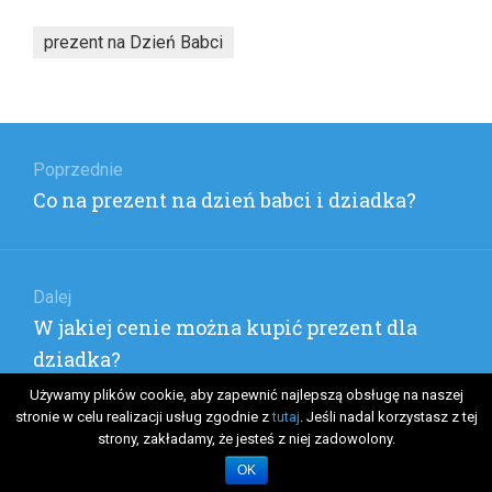
prezent na Dzień Babci
Nawigacja
wpisu
Poprzednie
Poprzedni
Co na prezent na dzień babci i dziadka?
wpis:
Dalej
Następny
W jakiej cenie można kupić prezent dla
wpis:
dziadka?
Używamy plików cookie, aby zapewnić najlepszą obsługę na naszej
stronie w celu realizacji usług zgodnie z
tutaj
. Jeśli nadal korzystasz z tej
strony, zakładamy, że jesteś z niej zadowolony.
Theme: Flat.
OK