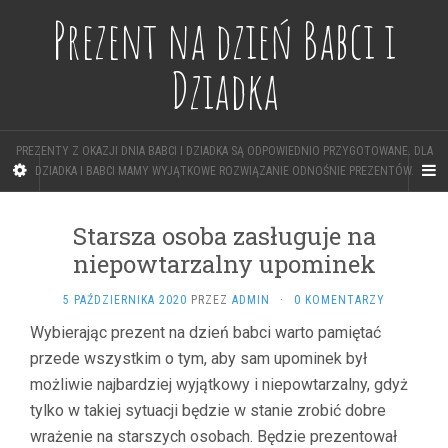
Prezent na dzień Babci i
Dziadka
PREZENTY Z OKAZJI DNIA BABCI I DZIADKA SĄ ODPOWIEDNIO PRZYGOTOWANE. DLA
DZIADKA I BABCI MAMY WYJĄTKOWE ROZWIĄZANIE ODNOŚNIE PREZENTÓW.
Starsza osoba zasługuje na
niepowtarzalny upominek
5 PAŹDZIERNIKA 2020
PRZEZ
ADMIN
·
0 KOMENTARZY
Wybierając prezent na dzień babci warto pamiętać
przede wszystkim o tym, aby sam upominek był
możliwie najbardziej wyjątkowy i niepowtarzalny, gdyż
tylko w takiej sytuacji będzie w stanie zrobić dobre
wrażenie na starszych osobach. Będzie prezentował